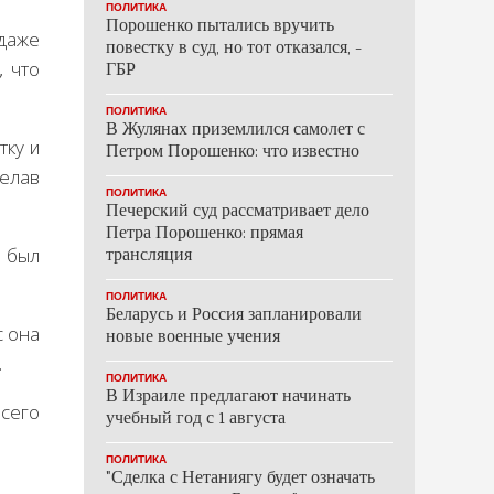
ПОЛИТИКА
Порошенко пытались вручить
 даже
повестку в суд, но тот отказался, -
, что
ГБР
ПОЛИТИКА
В Жулянах приземлился самолет с
тку и
Петром Порошенко: что известно
делав
ПОЛИТИКА
Печерский суд рассматривает дело
Петра Порошенко: прямая
е был
трансляция
ПОЛИТИКА
Беларусь и Россия запланировали
с она
новые военные учения
.
ПОЛИТИКА
В Израиле предлагают начинать
всего
учебный год с 1 августа
ПОЛИТИКА
"Сделка с Нетаниягу будет означать