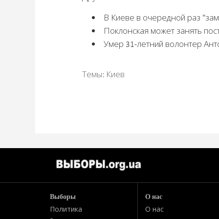
В Киеве в очередной раз "за
Поклонская может занять пост
Умер 31-летний волонтер Анто
Темы:
Киев
Выборы
О нас
Политика
О нас