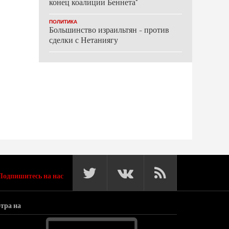
конец коалиции Беннета"
ПОЛИТИКА
Большинство израильтян - против
сделки с Нетаниягу
Подпишитесь на нас
тра на