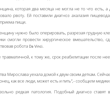
нщина, которая два месяца не могла не то что есть, а
ровало рвоту. Ей поставили диагноз ахалазия пищевода
 приема пищи.
енщину нужно было оперировать, разрезая грудную кле
ки смогли провести хирургическое вмешательство, с
вовав робота Da Vinci.
 травматичной, к тому же, срок реабилитации после не
тва Мирослава уехала домой к двум своим деткам. Сейча
нец, как все люди, может есть и пить”, - сообщили медики
вольно редкая патология. Подобный диагноз ставят 