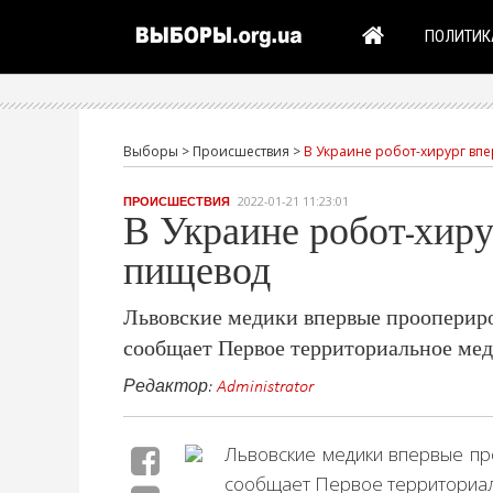
ПОЛИТИК
Выборы
>
Происшествия
>
В Украине робот-хирург вп
2022-01-21 11:23:01
ПРОИСШЕСТВИЯ
В Украине робот-хир
пищевод
Львовские медики впервые проопериро
сообщает Первое территориальное мед
Редактор:
Administrator
Львовские медики впервые пр
сообщает Первое территориал