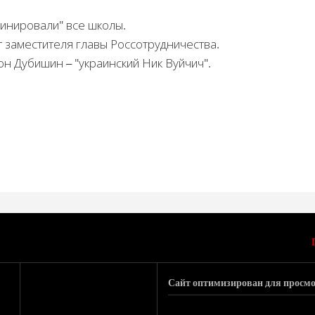
минировали" все школы.
 заместителя главы Россотрудничества.
н Дубишин – "украинский Ник Вуйчич".
Сайт оптимизирован для просмо