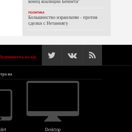
конец коалиции Беннета"
ПОЛИТИКА
Большинство израильтян - против
сделки с Нетаниягу
Подпишитесь на нас
тра на