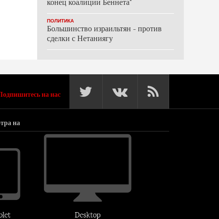
конец коалиции Беннета"
ПОЛИТИКА
Большинство израильтян - против
сделки с Нетаниягу
Подпишитесь на нас
тра на